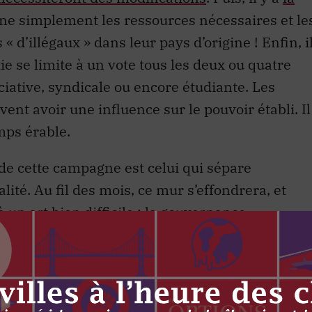
ine simplement les ressources nécessaires et le
 d’illégaux » dans leur pays d’origine ! Enfin, i
ie se limite à un vote tous les deux ou quatre
ciative, syndicale ou encore étudiante. Les
t avoir une influence sur le pouvoir établi. Il
mps érable.
de cette campagne est celui qui sépare
lité. Au fil des mois, ce mur s’effondrera, et
 un art bien difficile : la gouvernance.
 bien important freinera aussi les ardeurs du
its. Lorsqu’il promet de
déchirer l’ALENA ou de
e lui souhaiter bonne chance. S’il a bien