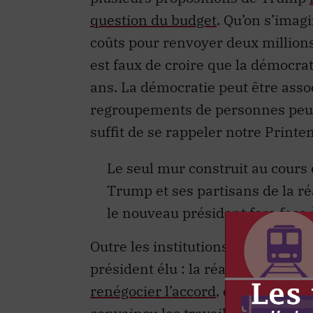
question du budget
. Qu’on s’imag
coûts pour renvoyer deux millions «
est faux de croire que la démocrat
ans. La démocratie peut être asso
regroupements de personnes peuven
suffit de se rappeler notre Printe
Le seul mur construit au cours 
Trump et ses partisans de la réa
le nouveau président fera face à
Outre les institutions, un élément
président élu : la réalité et les fa
renégocier l’accord
, on ne peut qu