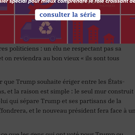
igan et du Wisconsin que les traités de libre-
alheurs économiques, Trump sera rattrapé par
iqueront que de couper les liens entre ces deux
l partenaire économique qu’est le Canada ne
mp devra changer son fusil d’épaule. Il finira
s politiciens : un élu ne respectant pas sa
t on reviendra au bon vieux « ils sont tous
 que Trump souhaite ériger entre les États-
s, et la raison est simple : le seul mur construit
lui qui sépare Trump et ses partisans de la
effondrera, et le nouveau président fera face à u
ce que les gens qui ont voté pour Trump ou