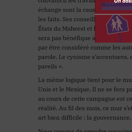
convaincu les travailleurs du Mich
échange sont la cause de leurs m
les faits. Ses conseillers lui expl
États du Midwest et leur principa
sera pas bénéfique après tout. Tru
par être considéré comme les autre
parole. Le cynisme s’accentuera, e
pareils ».
La même logique tient pour le mur
Unis et le Mexique. Il ne se fera pa
au cours de cette campagne est ce
réalité. Au fil des mois, ce mur s’
art bien difficile : la gouvernance.
Nous venons de prendre conscien