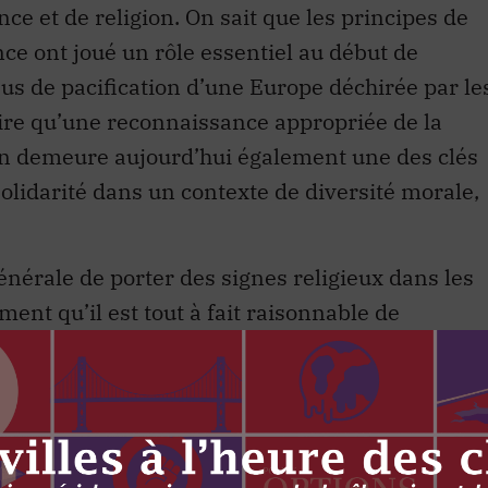
nce et de religion. On sait que les principes de
nce ont joué un rôle essentiel au début de
s de pacification d’une Europe déchirée par le
roire qu’une reconnaissance appropriée de la
ion demeure aujourd’hui également une des clés
 solidarité dans un contexte de diversité morale,
énérale de porter des signes religieux dans les
ment qu’il est tout à fait raisonnable de
tir de leur signe religieux durant l’exercice
libres de pratiquer leur religion dans leur vie
voir de réserve au travail exigerait qu’ils
tion. Le ministre Drainville répète ce point de
constitutionalistes comme Henri Brun et Carolin