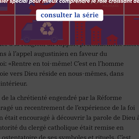
ouvernement, partagent cet avis.
d’exiger qu’un croyant se départisse de son
 demander un sacrifice raisonnable. Cette vision
lier à la religion, un rapport profondément ancr
s à l’appel augustinien en faveur du
foi: «Rentre en toi-même! C’est en l’homme
a voie vers Dieu réside en nous-mêmes, dans
 intérieur.
 de la chrétienté engendré par la Réforme
uragé un recentrement de l’expérience de la foi
en était encouragé à découvrir la parole de Dieu 
utorité du clergé catholique était remise en
ostentatoire de ses symboles et rituels. C’est