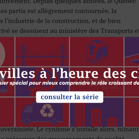
des partis est allègrement contournée, la
l’industrie de la construction, et de bien
privé se dessinent au ministère des Transports e
rite. Un sondage réalisé par Léger Marketing en
e 70 p. 100 des Québécois considèrent que la
on fiscale affectent significativement la capacité
 finances publiques.
fit pas. Les dernières élections montréalaises
 peuvent se résigner à accepter l’inacceptable
 politiciens sont semblables, ou qu’un
verainiste. Le cynisme s’installe alors, minant
 de préserver des gouvernements de qualité.