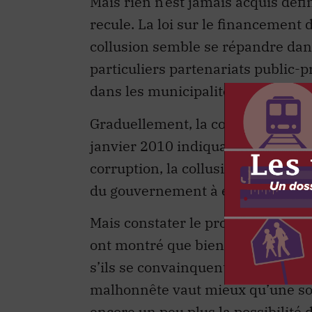
recule. La loi sur le financement 
collusion semble se répandre dans 
particuliers partenariats public-
dans les municipalités.
Graduellement, la confiance s’eff
janvier 2010 indiquait que plus d
corruption, la collusion et l’évasi
du gouvernement à équilibrer les
Mais constater le problème ne suf
ont montré que bien des électeurs
s’ils se convainquent que tous les
malhonnête vaut mieux qu’une sou
encore un peu plus la possibilité