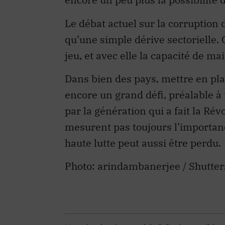
Le débat actuel sur la corruption
qu’une simple dérive sectorielle. 
jeu, et avec elle la capacité de ma
Dans bien des pays, mettre en pl
encore un grand défi, préalable à 
par la génération qui a fait la Révo
mesurent pas toujours l’importan
haute lutte peut aussi être perdu.
Photo: arindambanerjee / Shutter
Une réaction à cet article ?
Options politiqu
soumettre
un commentaire
ou
votre propre