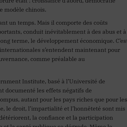
le modèle chinois.
nt un temps. Mais il comporte des coûts
rtants, conduit inévitablement à des abus et à
à long terme, le développement économique. C’es
 internationales s’entendent maintenant pour
ouvernance, comme préalable au
rnment Institute, basé à l’Université de
 documenté les effets négatifs de
ompus, autant pour les pays riches que pour le
 le droit, l’impartialité et l’honnêteté sont mis
détériorent, la confiance et la participation
le et la santé publique se dégrade. Même le
ssent. Pour asseoir les règles du marché, en