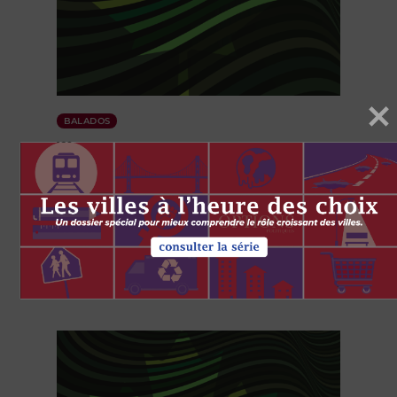
BALADOS
160
Les soins de santé et le
fédéralisme
with
Charles Breton
Katherine Fierlbeck
Chaim Bell
29 MARS 2023