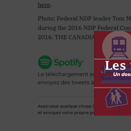
here
.
Photo: Federal NDP leader Tom Mu
during the 2016 NDP Federal Conv
2016. THE CANADIAN PRESS/Jas
Le téléchargement est gratuit. Si 
envoyez des tweets à
@IRPP
.
Avez-vous quelque chose à dire sur l’article
et envoyez votre propre proposition.
Voici u