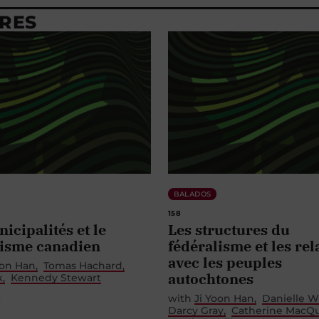
RES
BALADOS
158
icipalités et le
Les structures du
lisme canadien
fédéralisme et les rel
avec les peuples
oon Han
Tomas Hachard
autochtones
k
Kennedy Stewart
with
Ji Yoon Han
Danielle W
3
Darcy Gray
Catherine MacQu