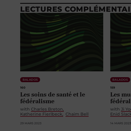
LECTURES COMPLÉMENTAI
BALADOS
BALADOS
160
159
Les soins de santé et le
Les mun
fédéralisme
fédéra
with
Charles Breton
with
Ji Y
Katherine Fierlbeck
Chaim Bell
Enid Slac
29 MARS 2023
14 MARS 202