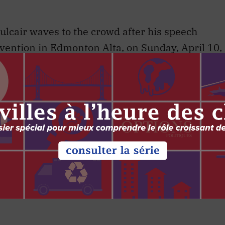
lcair waves to the crowd after his speech
ention in Edmonton Alta, on Sunday, April 10,
on Franson
vous avez des questions ou des commentaires,
 que vous venez de lire? Faites partie de la
Options politiques
n lien
expliquant comment faire.