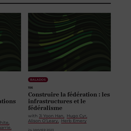
BALADOS
156
Construire la fédération : les
ations
infrastructures et le
fédéralisme
with
Ji Yoon Han
Hugo Cyr
Alison O’Leary
Herb Emery
hite
arrie
24 JANVIER 2023