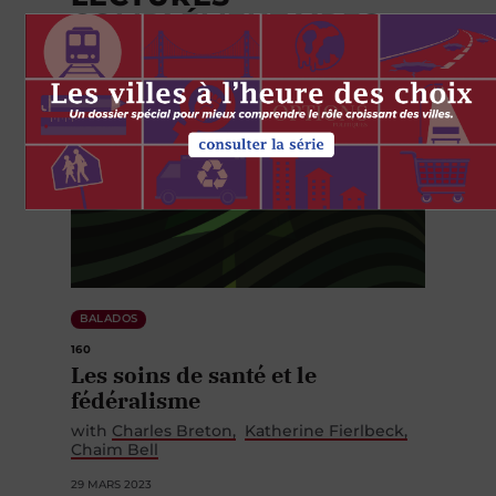
COMPLÉMENTAIRES
BALADOS
160
Les soins de santé et le
fédéralisme
with
Charles Breton
Katherine Fierlbeck
Chaim Bell
29 MARS 2023