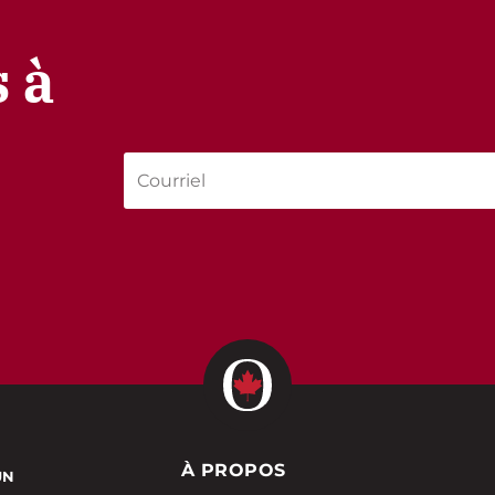
 à
À PROPOS
UN