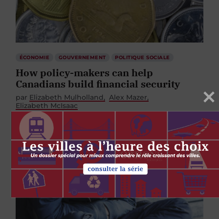
ÉCONOMIE
GOUVERNEMENT
POLITIQUE SOCIALE
How policy-makers can help
Canadians build financial security
par
Elizabeth Mulholland
Alex Mazer
Elizabeth McIsaac
1 MARS 2019