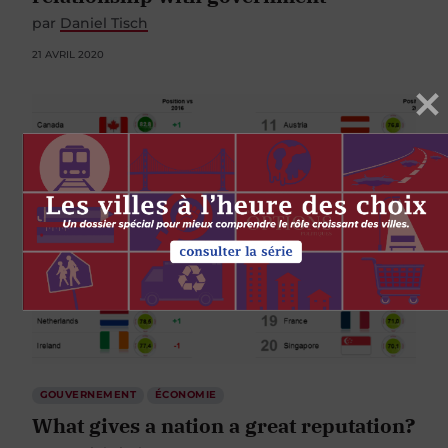
par
Daniel Tisch
21 AVRIL 2020
GOUVERNEMENT
ÉCONOMIE
What gives a nation a great reputation?