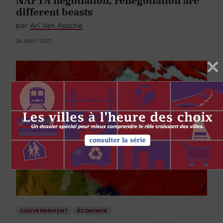
NAFTA negotiation, renegotiation are
different beasts
par
Ari Van Assche
24 AOÛT 2017
GOUVERNEMENT
ÉCONOMIE