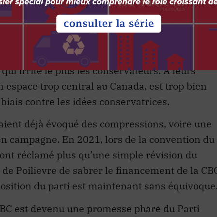
ours pour les conservateurs
nancement public de CBC/Radio-Canada (1,4
qui irrite le plus les conservateurs. À leurs
n espace trop central au Canada, est trop bien
 biais contre les idées conservatrices.
ient déjà évoqué des compressions, voire une
é en campagne. En 2021, lors de la convention du
ont réclamé plus qu’une simple révision du
de Poilievre de sabrer le financement de la CB
osition du parti est maintenant sans équivoque
CBC est devenu une promesse phare du Parti