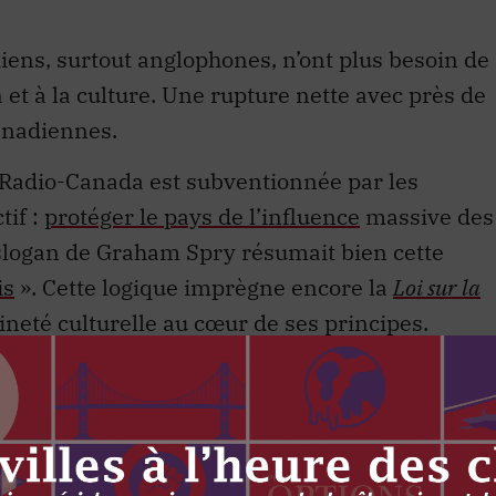
iens, surtout anglophones, n’ont plus besoin de
n et à la culture. Une rupture nette avec près de
canadiennes.
/Radio-Canada est subventionnée par les
tif :
protéger le pays de l’influence
massive des
slogan de Graham Spry résumait bien cette
is
». Cette logique imprègne encore la
Loi sur la
aineté culturelle au cœur de ses principes.
ateur s’est déplacé vers l’Ouest et la droite,
dans les années 1990, puis avec la refonte du
olitiques culturelles sont devenues l’apanage
tenues à contrecœur sous Stephen Harper, de