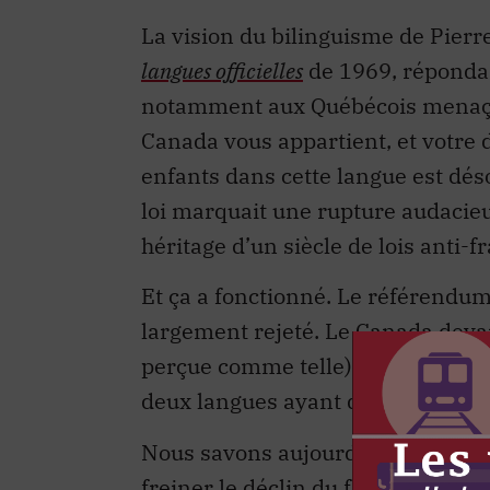
La vision du bilinguisme de Pierre
langues officielles
de 1969, répondai
notamment aux Québécois menaçant
Canada vous appartient, et votre dr
enfants dans cette langue est dés
loi marquait une rupture audacieus
héritage d’un siècle de lois anti-
Et ça a fonctionné. Le référendu
largement rejeté. Le Canada devai
perçue comme telle), le bilingui
deux langues ayant désormais de
Nous savons aujourd’hui que cette
freiner le déclin du français, no