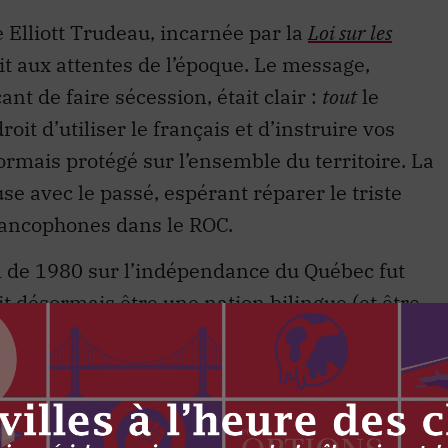
 Elliott Trudeau, incarnée par la
Loi sur les
t aux attentes de l’époque. Le message,
 de faire sécession, était clair :
tout
le
oit d’utiliser le français et d’instruire vos
ormais protégé sur l’ensemble du territoire. La
e avec le passé, espérant réparer le triste
francophones dans le ROC.
m de 1980 sur l’indépendance du Québec fut
t désormais être une nation bilingue (et être
sme une valeur canadienne fondamentale, les
s droits égaux
A mari usque ad mare
.
 noble vision du bilinguisme n’a pas réussi à
tamment hors Québec. Mais ce n’était pas