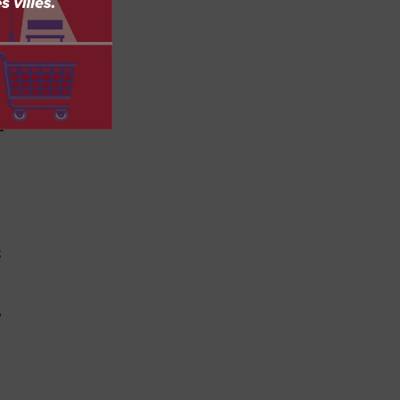
n
s
,