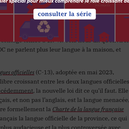
lon le recensement de 2021, le français n’est
3,2 % des Canadiens hors Québec
. Pour la
rcentage tombe à 1,9 %. Cela nous dit qu’enviro
 ne parlent plus leur langue à la maison, et
gues officielles
(C-13), adoptée en mai 2023,
bre croissant entre les deux langues officielle
récédemment
, la nouvelle loi dit ce qu’il faut. Elle
is, et non pas l’anglais, est la langue menacée
gre formellement la
Charte de la langue française
français la langue officielle de la province, ce qui
 plus audacieuse et la plus controversée avec