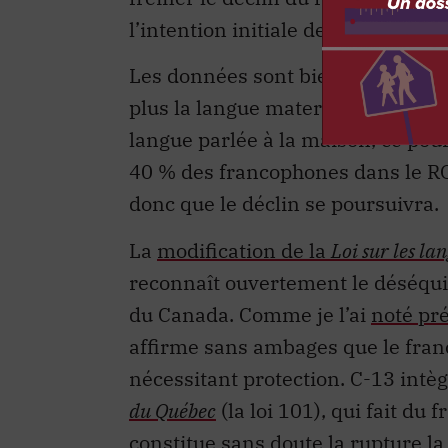
l’intention initiale de la loi.
Les données sont bien connues. Se
plus la langue maternelle que de
langue parlée à la maison, ce pou
40 % des francophones dans le ROC
donc que le déclin se poursuivra.
La
modification de la
Loi sur les lan
reconnaît ouvertement le déséquili
du Canada. Comme je l’ai
noté p
affirme sans ambages que le frança
nécessitant protection. C-13 intè
du Québec
(la loi 101), qui fait du 
constitue sans doute la rupture la