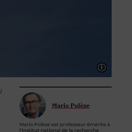
LÉGEND
)
Mario Polèse
Mario Polèse est professeur émérite à
l’Institut national de la recherche