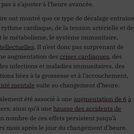
ire ont montré que ce type de décalage entraîn
thme cardiaque, de la tension artérielle et de
t le métabolisme, le système immunitaire,
tellectuelles
. Il n’est donc pas surprenant de
, une augmentation des
crises cardiaques
, des
 des infections et maladies immunitaires, des
ions liées à la grossesse et à l’accouchement,
santé mentale
suite au changement d’heure.
galement été associé à une
augmentation de 6
à
ers, ainsi qu’à une
hausse des accidents de
on nombre de ces effets persistent jusqu’à
rs mois après le jour du changement d’heure.
cement de l’heure au printemps s’ajoute à la