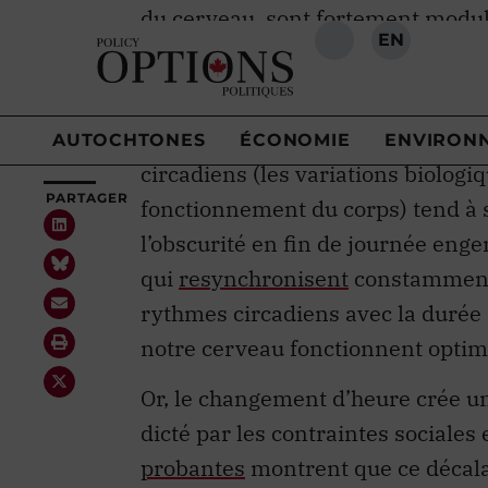
sommes
exposés à la lumière
.
Pour la majorité des humains, le 
d’
un peu plus de 24 heures
. Cons
circadiens (les variations biolog
fonctionnement du corps) tend à s
l’obscurité en fin de journée eng
qui
resynchronisent
constamment l
rythmes circadiens avec la durée 
notre cerveau fonctionnent opti
Or, le changement d’heure crée un 
dicté par les contraintes sociales
probantes
montrent que ce décalag
l’horloge biologique ne parvenant 