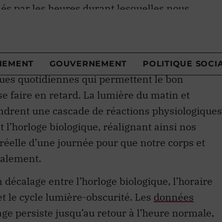
cycle de l’horloge biologique couvre une période
équemment, la régulation de nos rythmes
iques quotidiennes qui permettent le bon
e faire en retard. La lumière du matin et
endrent une cascade de réactions physiologiques
’horloge biologique, réalignant ainsi nos
réelle d’une journée pour que notre corps et
malement.
décalage entre l’horloge biologique, l’horaire
 et le cycle lumière-obscurité. Les
données
e persiste jusqu’au retour à l’heure normale,
pas à s’ajuster à l’heure avancée.