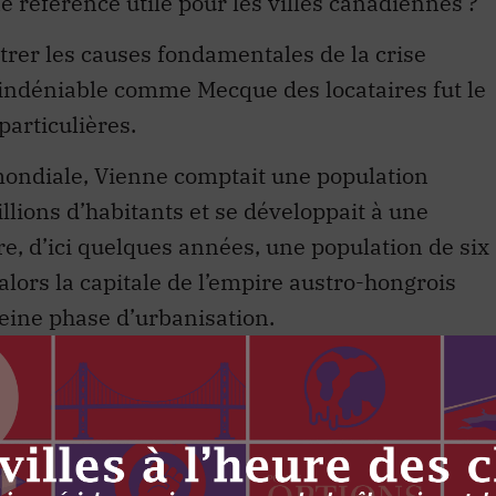
e référence utile pour les villes canadiennes ?
trer les causes fondamentales de la crise
 indéniable comme Mecque des locataires fut le
particulières.
ondiale, Vienne comptait une population
llions d’habitants et se développait à une
dre, d’ici quelques années, une population de six
 alors la capitale de l’empire austro-hongrois
leine phase d’urbanisation.
s autorités jetèrent les bases d’une grande
nes aménagées, et les infrastructures connexes
tration municipale dotée de pouvoirs et d’un
mpériale.