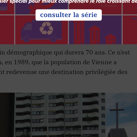
re après sa défaite lors de la Première Guerre
 la croissance de Vienne, soudainement
née d’une mini-république de six millions
lin démographique qui durera 70 ans. Ce n’est
n, en 1989, que la population de Vienne a
ant redevenue une destination privilégiée des