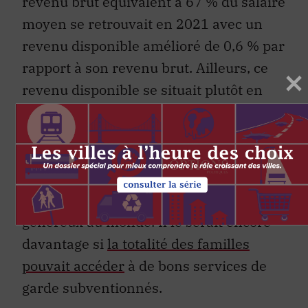
revenu brut équivalent à 67 % du salaire
moyen se retrouvait en 2021 avec un
revenu disponible amélioré de 0,6 % par
rapport à son revenu brut. Ailleurs, ce
revenu disponible se situait plutôt en
bas du revenu brut (inférieur de 1 % en
France, 4,4 % au Canada, 13,1 % en
Suède et 16,2 % aux États-Unis). Pour
les familles, le Québec demeure
aujourd’hui l’un des endroits les plus
généreux au monde. Il le serait encore
davantage si
la totalité des familles
pouvait accéder
à de bons services de
garde subventionnés.