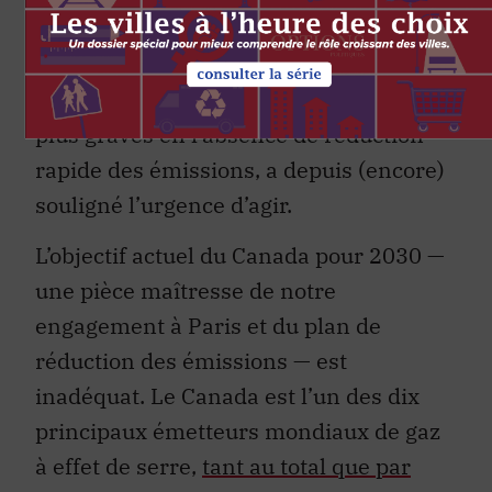
intergouvernemental sur l’évolution du
climat (GIEC), qui prévient des
conséquences climatiques de plus en
plus graves en l’absence de réduction
rapide des émissions, a depuis (encore)
souligné l’urgence d’agir.
L’objectif actuel du Canada pour 2030 —
une pièce maîtresse de notre
engagement à Paris et du plan de
réduction des émissions — est
inadéquat. Le Canada est l’un des dix
principaux émetteurs mondiaux de gaz
à effet de serre,
tant au total que par