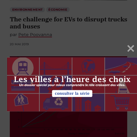
ENVIRONNEMENT
ÉCONOMIE
The challenge for EVs to disrupt trucks
and buses
par
Pete Poovanna
20 MAI 2019