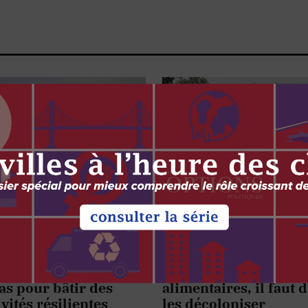
EMENT
ENVIRONNEMENT
ÉCONOMIE
T TECHNOLOGIE
ÉCONOMIE
AUTOCHTONES
issance du PIB ne
Pour réformer les pol
pas pour bâtir des
alimentaires, il faut 
ivités résilientes
les décoloniser