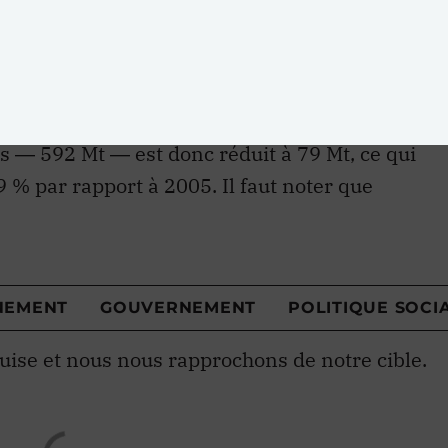
res et de la foresterie (ATCATF). (Ce secteur
’on appelle des « solutions nature », soit des
toire qui augmentent la captation du carbone.)
tre cible de réduction des GES ― 513 Mt d’ici
s ― 592 Mt ― est donc réduit à 79 Mt, ce qui
% par rapport à 2005. Il faut noter que
vestissements en transport en commun, n’ont
tions et pourraient contribuer à réduire cet
e. De futures mesures devront toutefois être
 réductions de 30 %.
uise et nous nous rapprochons de notre cible.