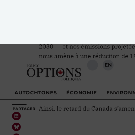
changements d’affectation des ter
permet de prendre en compte ce qu
pratiques d’aménagement du terri
Selon ce rapport, l’écart entre no
2030 ― et nos émissions projetée
nous amène à une réduction de 19 
certaines mesures, comme les in
pas été modélisées dans les projec
écart de 79 Mt, du moins en parti
mises en place pour atteindre des
Ainsi, le retard du Canada s’amen