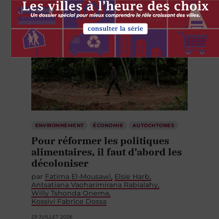
ENVIRONNEMENT
ÉCONOMIE
AUTOCHTONES
Pour réformer les politiques
alimentaires, il faut d’abord les
décoloniser
par
Fatima El-Mousawi
Elsie Harb
Antsatiana Vaoharimirana Rabialahy
Willy Tshonda Onema
Kossivi Fabrice Dossa
29 JUILLET 2026