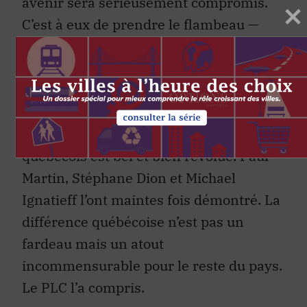
avenir sera sérieusement compromis.
C’est à eux de prendre le flambeau —
comme jadis les Marchand, Pelletier,
Trudeau et Lalonde l’ont fait — et de
redéfinir le libéralisme du XXIe siècle.
L’époque où l’intelligentsia du PLC
résistait farouchement au nationalisme
québécois est bel et bien révolue. Paul
Martin, Stéphane Dion et Michael
Ignatieff l’ont maintes fois démontré. La
différence québécoise n’est pas un
fardeau mais un atout
incommensurable pour le reste du pays.
Le PLC l’a compris.