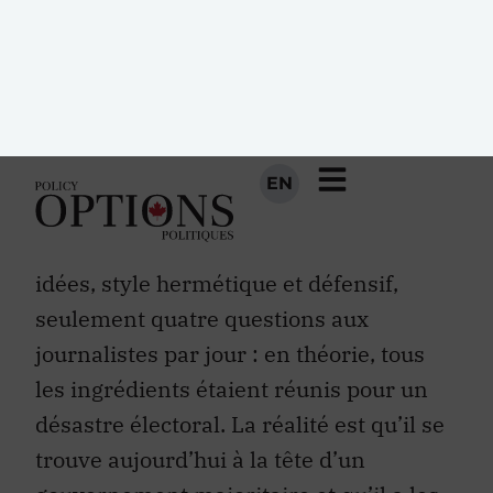
tient nullement compte du contenu, des
propositions ou des messages véhiculés,
mais de la forme : le non-verbal,
l’assurance, la répartie.
De tous les chefs, Stephen Harper est de
loin celui qui a mené la pire campagne.
Mauvais débats, absence de nouvelles
idées, style hermétique et défensif,
seulement quatre questions aux
journalistes par jour : en théorie, tous
les ingrédients étaient réunis pour un
désastre électoral. La réalité est qu’il se
trouve aujourd’hui à la tête d’un