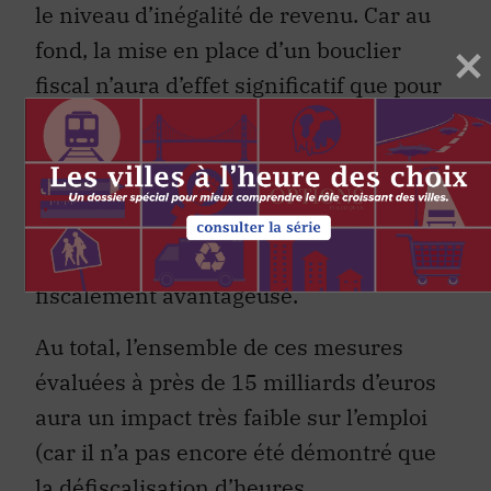
fond, la mise en place d’un bouclier
fiscal n’aura d’effet significatif que pour
les contribuables du dernier décile (10
p. 100 des revenus les plus élevés),
lesquels sont par ailleurs susceptibles
de disposer d’un patrimoine immobilier
dont la transmission deviendra
fiscalement avantageuse.
Au total, l’ensemble de ces mesures
évaluées à près de 15 milliards d’euros
aura un impact très faible sur l’emploi
(car il n’a pas encore été démontré que
la défiscalisation d’heures
supplémentaires renchérissait l’offre de