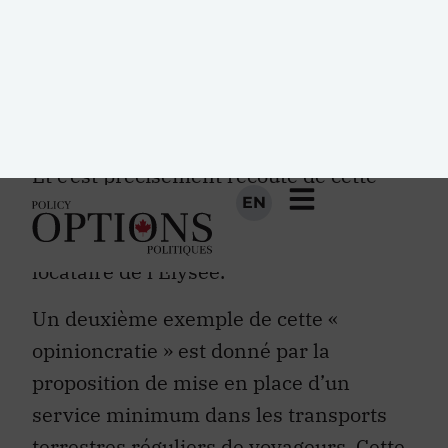
domaine législatif et pénal (septième loi
depuis 2002), avec l’appui très marqué
d’une opinion publique fortement émue
par la répétition de tels actes délictueux.
Et c’est précisément l’écoute de cette
opinion publique qui semble dicter les
premiers pas réformateurs du nouveau
locataire de l’Élysée.
Un deuxième exemple de cette «
opinioncratie » est donné par la
proposition de mise en place d’un
service minimum dans les transports
terrestres réguliers de voyageurs. Cette