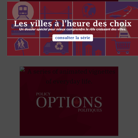
Let’s get a continental defence
market treaty
par IRPP Admin
1 AVRIL 2002