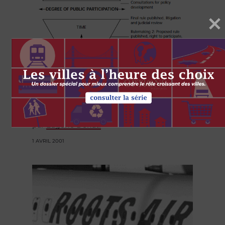
GOUVERNEMENT
Opposed triangles: Policy and
regulation in Canada and the US
par
Eugene Donati
1 AVRIL 2001