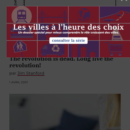
GOUVERNEMENT
The revolution is dead. Long live the
revolution!
par
Jim Stanford
1 AVRIL 2001