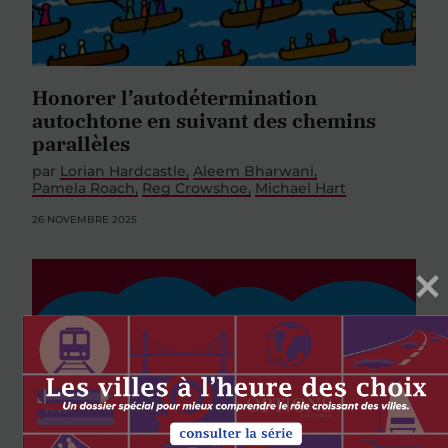
Honorer l’autodétermination
autochtone en suivant des chemins
parallèles
par
Lorian Hardcastle
Aleem Bharwani
Pamela Roach
Reg Crowshoe
Michael Hart
26 NOVEMBRE 2025