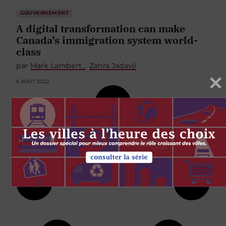
GOUVERNEMENT
A digital transformation can make
Canada’s immigration system world-
class
par
Mark Lambert
Zahra Jadavji
5 AOÛT 2022