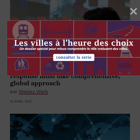
GOUVERNEMENT
SANTÉ
Reviews of Canada’s pandemic
response must take comprehensive,
global approach
par
Wesley Wark
14 AVRIL 2021