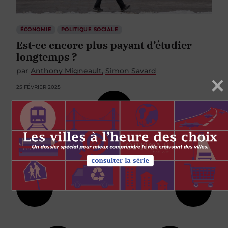
ÉCONOMIE
POLITIQUE SOCIALE
Est-ce encore plus payant d’étudier
longtemps ?
par
Anthony Migneault
Simon Savard
25 FÉVRIER 2025