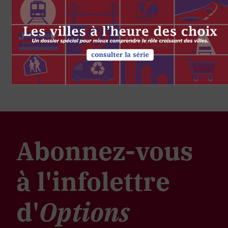
Abonnez-vous
à l'infolettre
d'
Options