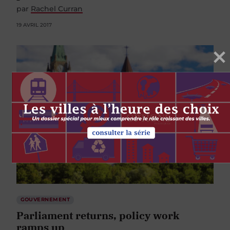
par
Rachel Curran
19 AVRIL 2017
GOUVERNEMENT
Parliament returns, policy work
ramps up