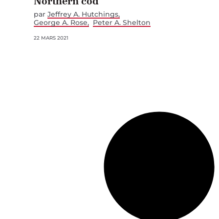
Northern cod
par
Jeffrey A. Hutchings
George A. Rose
Peter A. Shelton
22 MARS 2021