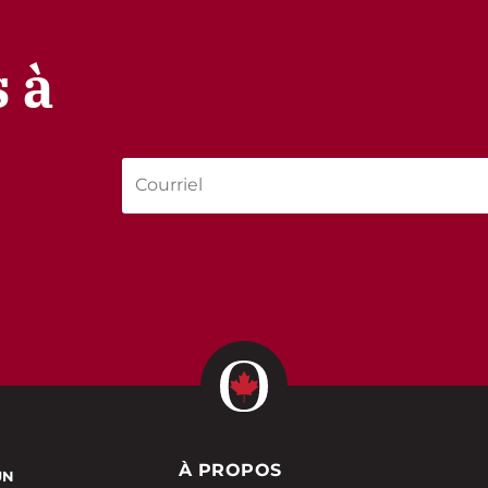
 à
À PROPOS
UN