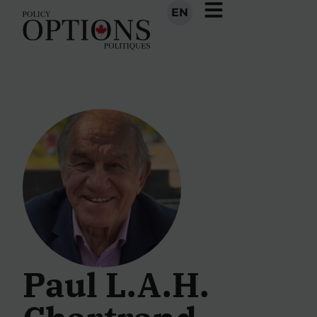
EN
Paul L.A.H.