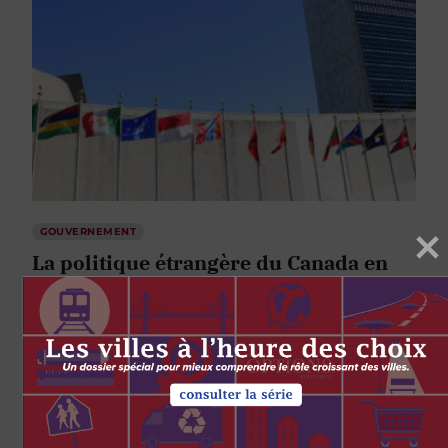
GOUVERNEMENT
La politique étrangère du Canada en
2010 : une influence réelle?
par
Marie Bernard-Meunier
1 DÉCEMBRE 2010