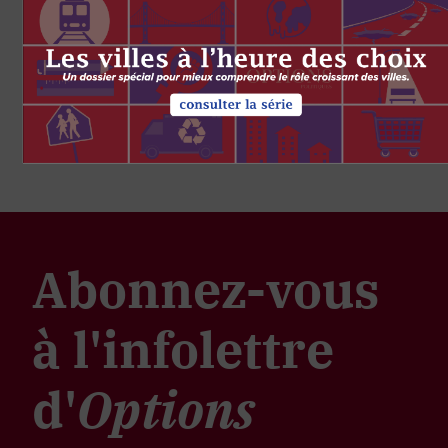
Abonnez-vous
à l'infolettre
d'
Options