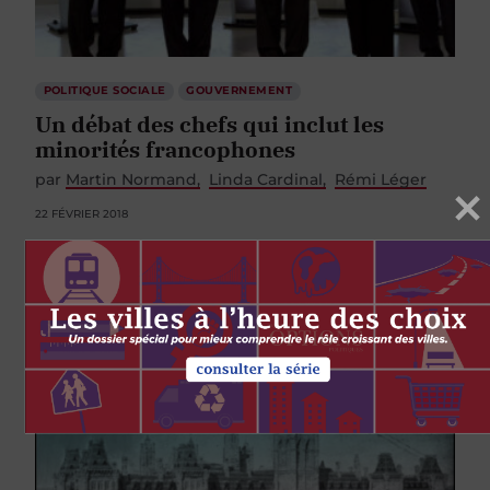
POLITIQUE SOCIALE
GOUVERNEMENT
Un débat des chefs qui inclut les
minorités francophones
par
Martin Normand
Linda Cardinal
Rémi Léger
22 FÉVRIER 2018