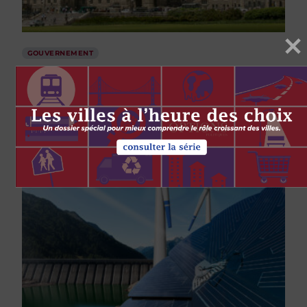
GOUVERNEMENT
Le mot du rédacteur
par
L. Ian MacDonald
1 MARS 2012