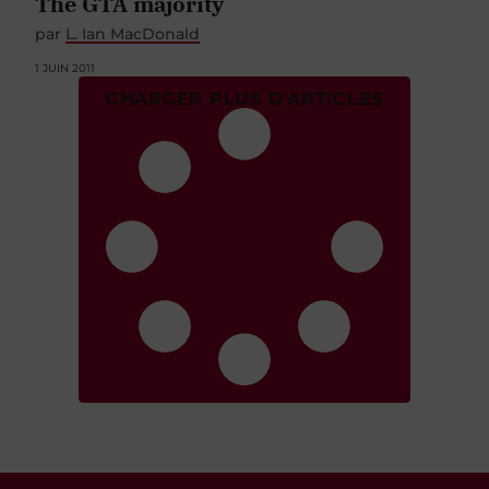
The GTA majority
par
L. Ian MacDonald
1 JUIN 2011
CHARGER PLUS D'ARTICLES