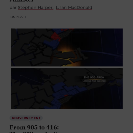
par
Stephen Harper
L. Ian MacDonald
1 JUIN 2011
GOUVERNEMENT
From 905 to 416: