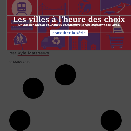
Five ways to fight ISIS online
par
Kyle Matthews
18 MARS 2015