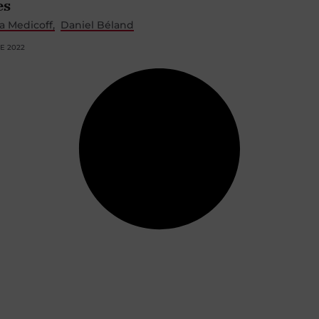
es
a Medicoff
Daniel Béland
E 2022