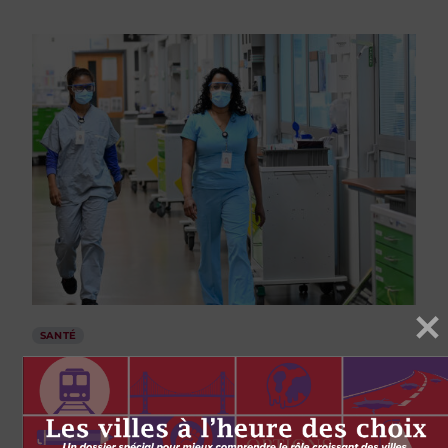
SANTÉ
We must address the human resources
side of health care before the next
pandemic
par
Siri Chunduri
Jonathan I. Mitchell