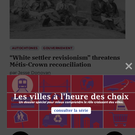
AUTOCHTONES
GOUVERNEMENT
“White settler revisionism” threatens
Métis-Crown reconciliation
par
Jesse Donovan
6 FÉVRIER 2018