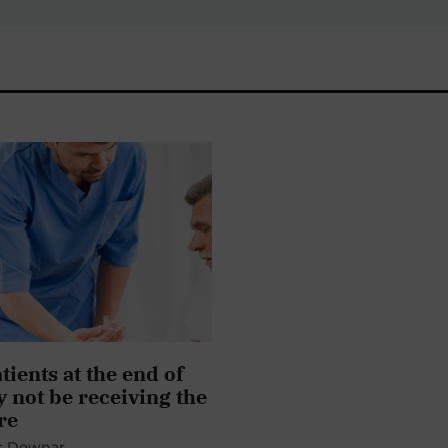
ients at the end of
y not be receiving the
re
s Downar