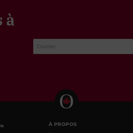
 à
À PROPOS
UN