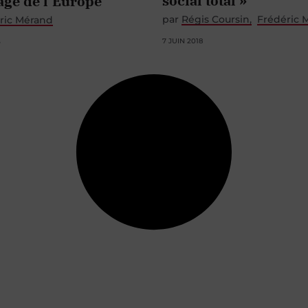
social total »
age de l’Europe
par
Régis Coursin
Frédéric 
ric Mérand
7 JUIN 2018
5