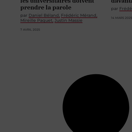
les universitaires doivent
davant
prendre la parole
par
Frédé
par
Daniel Béland
Frédéric Mérand
14 MARS 202
Mireille Paquet
Justin Massie
7 AVRIL 2025