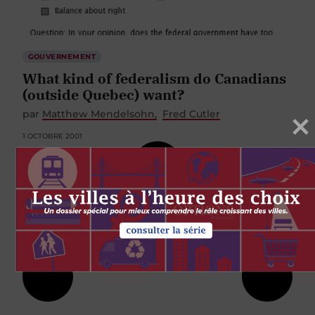
GOUVERNEMENT
What kind of federalism do Canadians
(outside Quebec) want?
par
Matthew Mendelsohn
Fred Cutler
1 OCTOBRE 2001