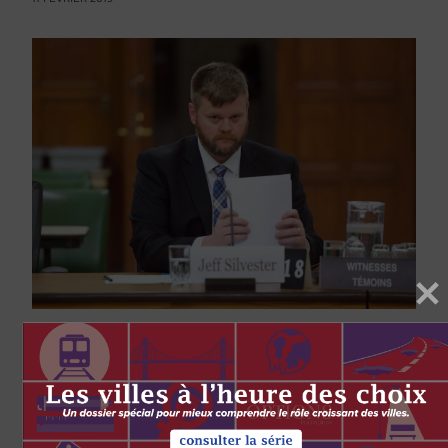
GOUVERNEMENT
SCIENCE ET TECHNOLOGIE
Protecting our information in the age
of data-driven politics
par
Fenwick McKelvey