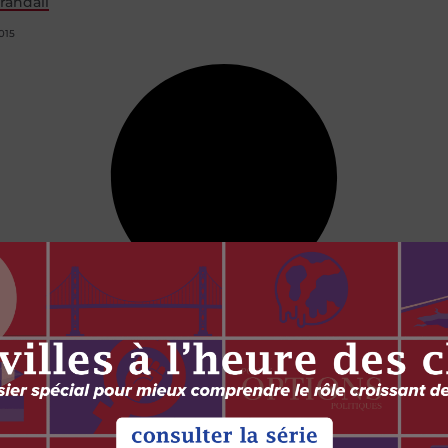
randall
015