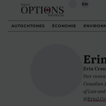
EN
RECHERCHE
AUTOCHTONES
ÉCONOMIE
ENVIRON
Eri
Erin Cran
Her resear
Canadian Jo
of Law and
@ErinLCr