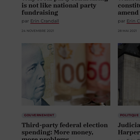
is not like national party
consti
fundraising
amend 
par
Erin Crandall
par
Erin C
24 NOVEMBRE 2021
28 MAI 2021
GOUVERNEMENT
POLITIQUE
Third-party federal election
Judicia
spending: More money,
Harper
more problems