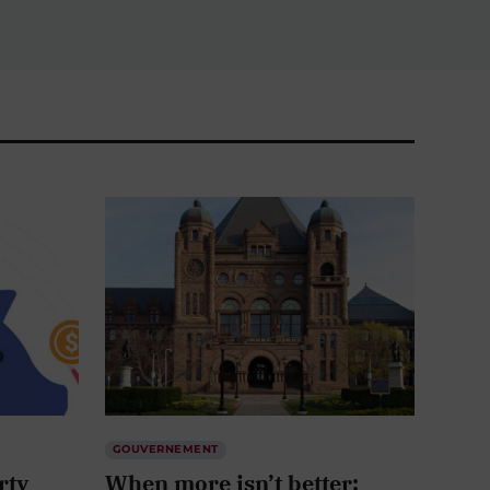
GOUVERNEMENT
rty
When more isn’t better: