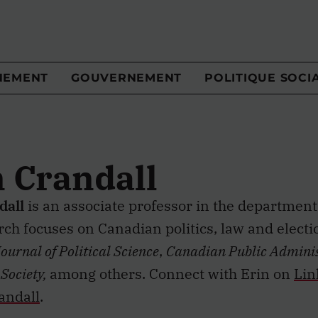
NEMENT
GOUVERNEMENT
POLITIQUE SOCI
n Crandall
dall
is an associate professor in the department 
ch focuses on Canadian politics, law and electio
urnal of Political Science
,
Canadian Public Adminis
 Society,
among others. Connect with Erin on
Lin
andall
.