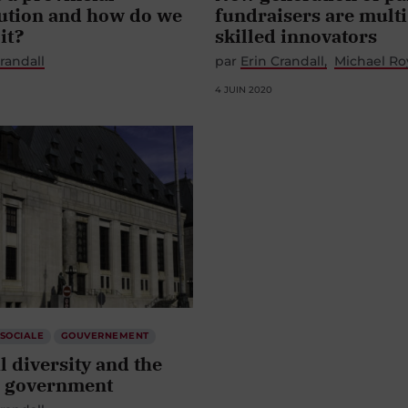
tution and how do we
fundraisers are multi
it?
skilled innovators
randall
par
Erin Crandall
Michael Ro
4 JUIN 2020
 SOCIALE
GOUVERNEMENT
l diversity and the
 government