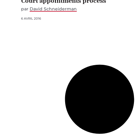
Court appointments process
par
David Schneiderman
6 AVRIL 2016