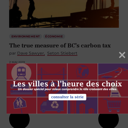
ENVIRONNEMENT
ÉCONOMIE
The true measure of BC’s carbon tax
par
Dave Sawyer
Seton Stiebert
2 MAI 2019