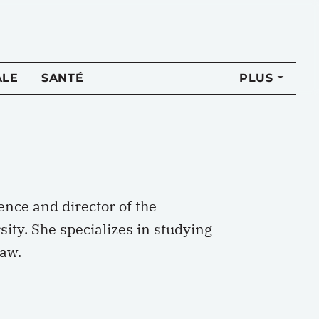
ALE
SANTÉ
PLUS
ience and director of the
ty. She specializes in studying
law.