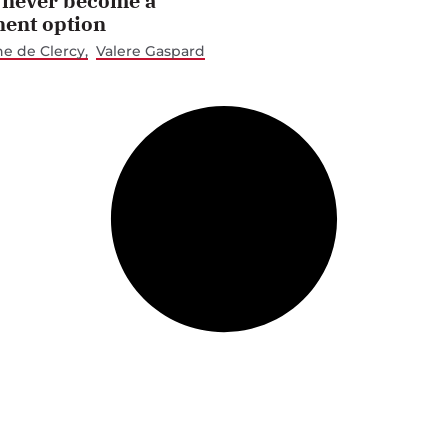
 never become a
ent option
ne de Clercy
Valere Gaspard