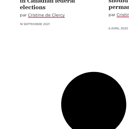
should
in Canadian federal
perman
elections
par
Cristi
par
Cristine de Clercy
16 SEPTEMBRE 2021
6 AVRIL 2020